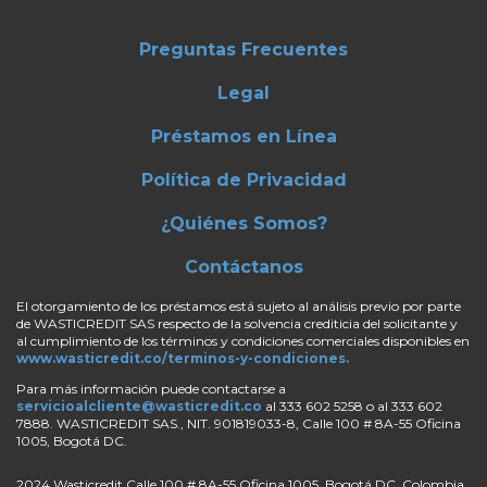
Preguntas Frecuentes
Legal
Préstamos en Línea
Política de Privacidad
¿Quiénes Somos?
Contáctanos
El otorgamiento de los préstamos está sujeto al análisis previo por parte
de WASTICREDIT SAS respecto de la solvencia crediticia del solicitante y
al cumplimiento de los términos y condiciones comerciales disponibles en
www.wasticredit.co/terminos-y-condiciones.
Para más información puede contactarse a
servicioalcliente@wasticredit.co
al 333 602 5258 o al 333 602
7888. WASTICREDIT SAS., NIT. 901819033-8,
Calle 100 # 8A-55 Oficina
1005
, Bogotá DC.
2024 Wasticredit Calle 100 # 8A-55 Oficina 1005, Bogotá DC, Colombia.